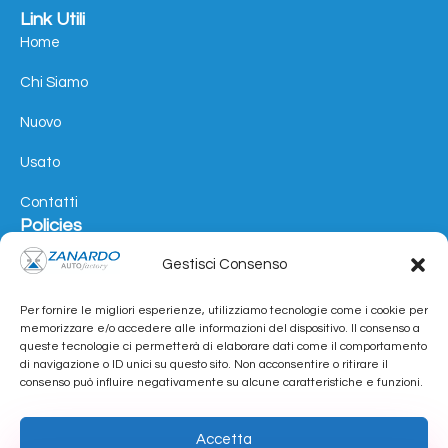
Link Utili
Home
Chi Siamo
Nuovo
Usato
Contatti
Policies
Cookie Policy
Gestisci Consenso
Privacy Policy
Contatti
Per fornire le migliori esperienze, utilizziamo tecnologie come i cookie per
memorizzare e/o accedere alle informazioni del dispositivo. Il consenso a
Via Enrico Fermi, 16 31010 - Mareno di Piave (TV)
queste tecnologie ci permetterà di elaborare dati come il comportamento
di navigazione o ID unici su questo sito. Non acconsentire o ritirare il
Tel. Fisso: +39 0438 499055
consenso può influire negativamente su alcune caratteristiche e funzioni.
Cellulare: +39 340 305 1842
Accetta