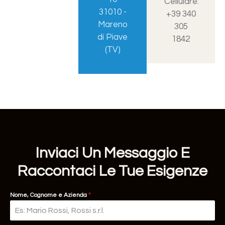
Cellulare:
31010 -
+39 340
Mareno
305
di Piave
1842
(TV)
Inviaci Un Messaggio E
Raccontaci Le Tue Esigenze
Nome, Cognome e Azienda
*