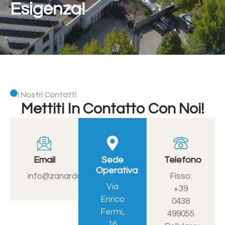
Esigenza!
I Nostri Contatti
Mettiti In Contatto Con Noi!
Email
Sede
Telefono
Operativa
info@zanardo.net
Fisso:
Via
+39
Enrico
0438
Fermi,
499055
16